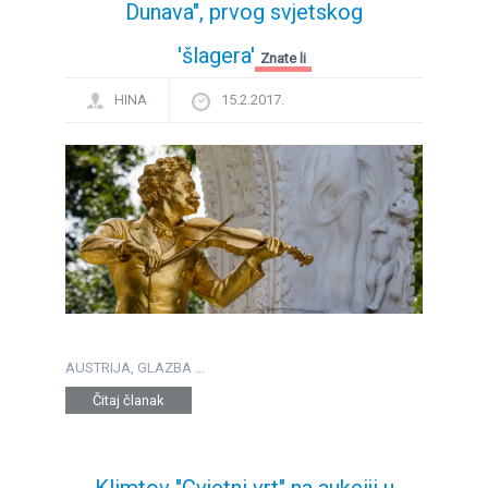
Dunava", prvog svjetskog
'šlagera'
Znate li
HINA
15.2.2017.
AUSTRIJA, GLAZBA ...
Čitaj članak
Klimtov "Cvjetni vrt" na aukciji u