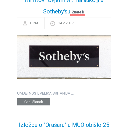
Sotheby'su
Znate li
HINA
14.2.2017.
UMJETNOST, VELIKA BRITANIJA ...
Čitaj članak
Izložbu o "Orašaru" u MUO obišlo 25