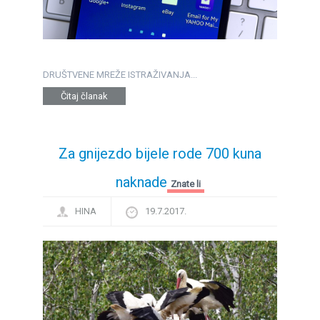
DRUŠTVENE MREŽE ISTRAŽIVANJA...
Čitaj članak
Za gnijezdo bijele rode 700 kuna
naknade
Znate li
HINA
19.7.2017.