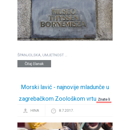
ŠPANJOLSKA, UMJETNOST ...
Čitaj članak
Morski lavić - najnovije mladunče u
zagrebačkom Zoološkom vrtu
Znate li
HINA
8.7.2017.