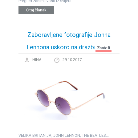
Pregled zanimljivosti iz svijeta...
Čitaj članak
Zaboravljene fotografije Johna
Lennona uskoro na dražbi
Znate li
HINA
29.10.2017.
VELIKA BRITANIJA, JOHN LENNON, THE BEATLES...