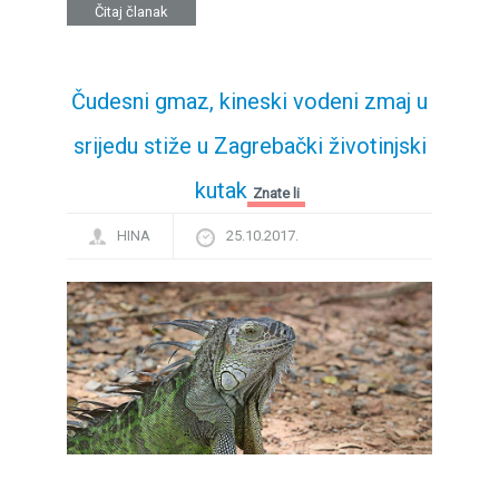
Čitaj članak
Čudesni gmaz, kineski vodeni zmaj u
srijedu stiže u Zagrebački životinjski
kutak
Znate li
HINA
25.10.2017.