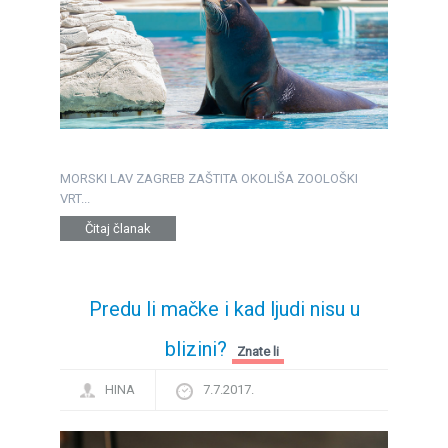
MORSKI LAV ZAGREB ZAŠTITA OKOLIŠA ZOOLOŠKI
VRT...
Čitaj članak
Predu li mačke i kad ljudi nisu u
blizini?
Znate li
HINA
7.7.2017.