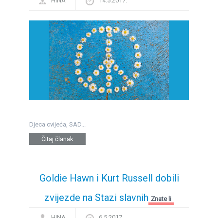
HINA
14.5.2017.
Djeca cvijeća, SAD...
Čitaj članak
Goldie Hawn i Kurt Russell dobili
zvijezde na Stazi slavnih
Znate li
HINA
6.5.2017.