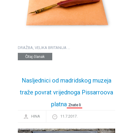
DRAŽBA, VELIKA BRITANIJA ...
Čitaj članak
Nasljednici od madridskog muzeja
traže povrat vrijednoga Pissarroova
platna
Znate li
HINA
11.7.2017.