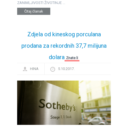
ZANIMLJIVOSTI ŽIVOTINJE ...
Čitaj članak
Zdjela od kineskog porculana
prodana za rekordnih 37,7 milijuna
dolara
Znate li
HINA
5.10.2017.