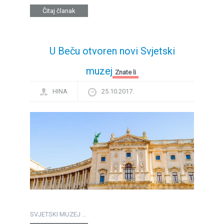
Čitaj članak
U Beču otvoren novi Svjetski
muzej
Znate li
HINA
25.10.2017.
SVJETSKI MUZEJ ...