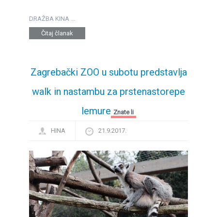
DRAŽBA KINA ...
Čitaj članak
Zagrebački ZOO u subotu predstavlja
walk in nastambu za prstenastorepe
lemure
Znate li
HINA
21.9.2017.