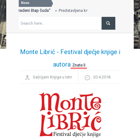
Novo
r: Ukradeni štap čuda“
Predstavljena knjiga „Will Wilder:
SVEČANA 600
Gavran, Teatar 
agradu za najbolje uređen štand na 29. Sarajevskom sajmu
"Branjem" sliko
, nagrada, Sajam knjiga, Sarajevo...
FESTIVAL DJEČ
 Ivo Brešan
BREŠAN IN MEMORIAM...
Povratak vinila
BRITANIJA...
Monte Librić - Festival dječje knjige i
autora
Znate li
Sa(n)jam Knjige u Istri
20.4.2018.