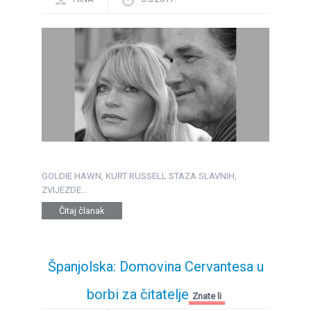
GOLDIE HAWN, KURT RUSSELL STAZA SLAVNIH,
ZVIJEZDE...
Čitaj članak
Španjolska: Domovina Cervantesa u
borbi za čitatelje
Znate li