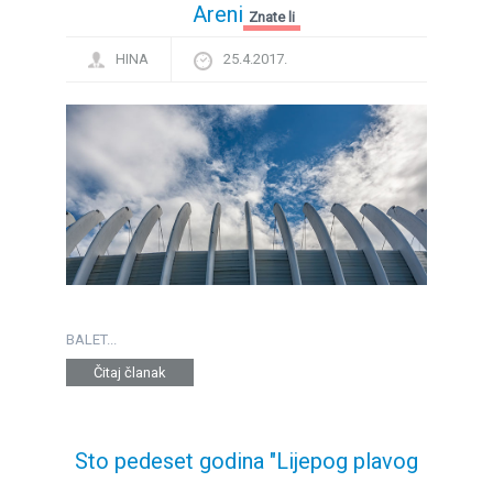
Areni
Znate li
HINA
25.4.2017.
BALET...
Čitaj članak
Sto pedeset godina "Lijepog plavog