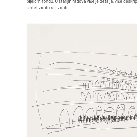
bijelom fondu. U starijih radova više je detalja, više deskri
sintetizirati i stilizirati.