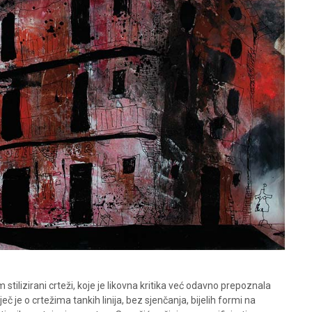
om stilizirani crteži, koje je likovna kritika već odavno prepoznala
 je o crtežima tankih linija, bez sjenčanja, bijelih formi na