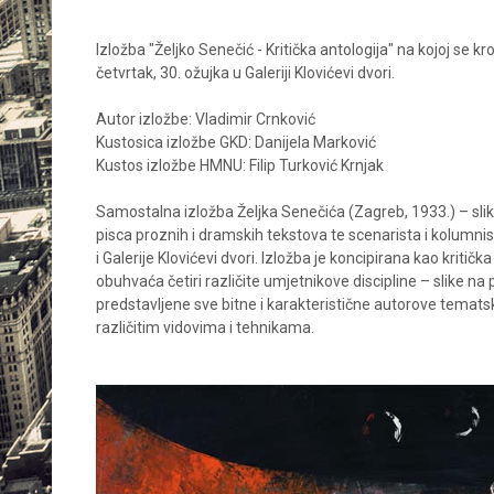
Izložba "Željko Senečić - Kritička antologija" na kojoj se kro
četvrtak, 30. ožujka u Galeriji Klovićevi dvori.
Autor izložbe: Vladimir Crnković
Kustosica izložbe GKD: Danijela Marković
Kustos izložbe HMNU: Filip Turković Krnjak
Samostalna izložba Željka Senečića (Zagreb, 1933.) – slika
pisca proznih i dramskih tekstova te scenarista i kolumni
i Galerije Klovićevi dvori. Izložba je koncipirana kao kritič
obuhvaća četiri različite umjetnikove discipline – slike na p
predstavljene sve bitne i karakteristične autorove temats
različitim vidovima i tehnikama.