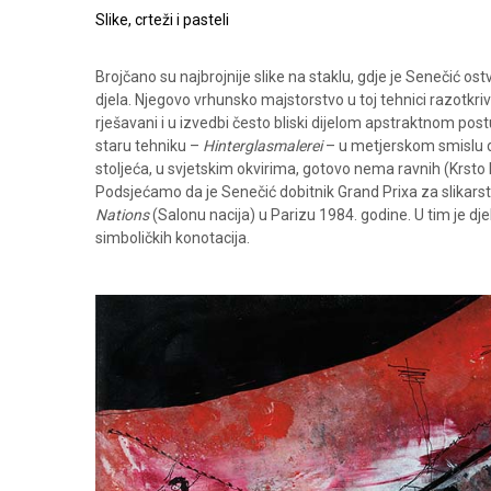
Slike, crteži i pasteli
Brojčano su najbrojnije slike na staklu, gdje je Senečić ostv
djela. Njegovo vrhunsko majstorstvo u toj tehnici razotkri
rješavani i u izvedbi često bliski dijelom apstraktnom postu
staru tehniku –
Hinterglasmalerei
– u metjerskom smislu do
stoljeća, u svjetskim okvirima, gotovo nema ravnih (Krsto H
Podsjećamo da je Senečić dobitnik Grand Prixa za slikarst
Nations
(Salonu nacija) u Parizu 1984. godine. U tim je dje
simboličkih konotacija.