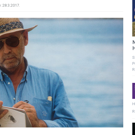
e:
28.3.2017.
N
H
S
P
R
H
R