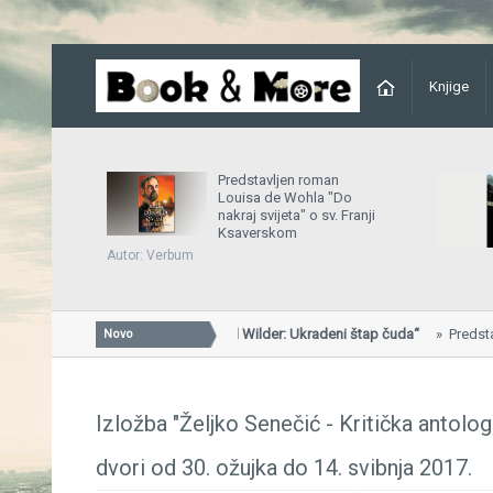
Knjige
Predstavljen roman
Louisa de Wohla "Do
nakraj svijeta" o sv. Franji
Ksaverskom
Autor: Verbum
Predstavljena knjiga „Will Wilder: Ukradeni štap čuda“
Predstavljena 
Novo
Ukradeni štap čuda“...
Izložba "Željko Senečić - Kritička antologi
dvori od 30. ožujka do 14. svibnja 2017.