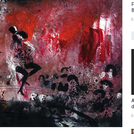
F
B
E
A
d
E