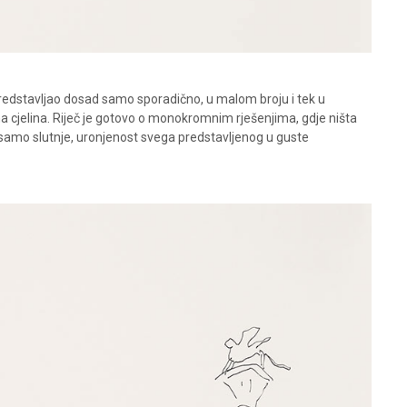
or predstavljao dosad samo sporadično, u malom broju i tek u
na cjelina. Riječ je gotovo o monokromnim rješenjima, gdje ništa
samo slutnje, uronjenost svega predstavljenog u guste