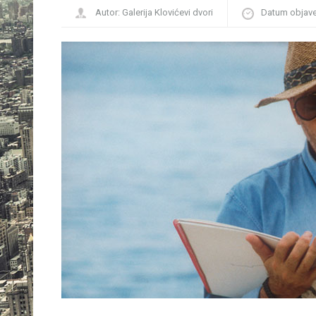
Autor:
Galerija Klovićevi dvori
Datum objav