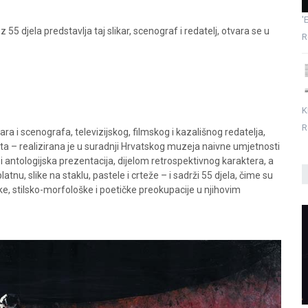
'
z 55 djela predstavlja taj slikar, scenograf i redatelj, otvara se u
R
K
R
ra i scenografa, televizijskog, filmskog i kazališnog redatelja,
sta – realizirana je u suradnji Hrvatskog muzeja naivne umjetnosti
ka i antologijska prezentacija, dijelom retrospektivnog karaktera, a
latnu, slike na staklu, pastele i crteže – i sadrži 55 djela, čime su
ke, stilsko-morfološke i poetičke preokupacije u njihovim