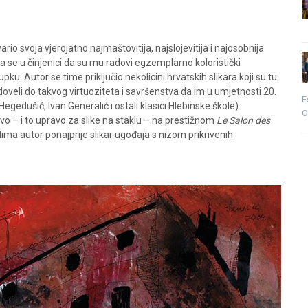
ario svoja vjerojatno najmaštovitija, najslojevitija i najosobnija
va se u činjenici da su mu radovi egzemplarno koloristički
pku. Autor se time priključio nekolicini hrvatskih slikara koji su tu
veli do takvog virtuoziteta i savršenstva da im u umjetnosti 20.
E
egedušić, Ivan Generalić i ostali klasici Hlebinske škole).
O
vo – i to upravo za slike na staklu – na prestižnom
Le Salon des
lima autor ponajprije slikar ugođaja s nizom prikrivenih