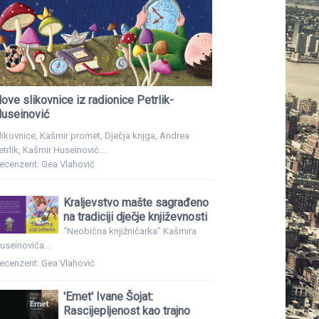
ove slikovnice iz radionice Petrlik-
useinović
likovnice, Kašmir promet, Dječja knjga, Andrea
etrlik, Kašmir Huseinović...
ecenzent: Gea Vlahović
Kraljevstvo mašte sagrađeno
na tradiciji dječje književnosti
"Neobična knjižničarka" Kašmira
useinovića...
ecenzent: Gea Vlahović
'Emet' Ivane Šojat:
Rascijepljenost kao trajno