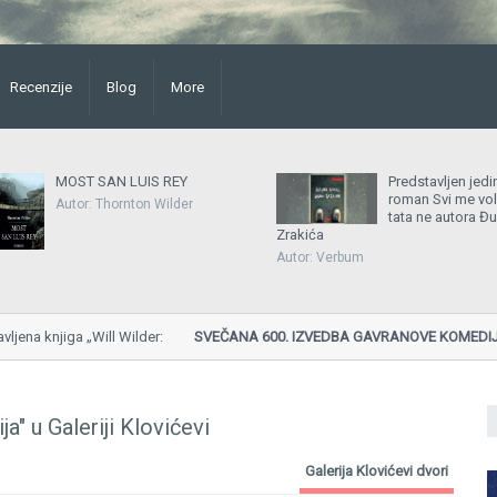
Recenzije
Blog
More
MOST SAN LUIS REY
Predstavljen jedi
roman Svi me vo
Autor: Thornton Wilder
tata ne autora Đu
Zrakića
Autor: Verbum
knjiga „Will Wilder:
SVEČANA 600. IZVEDBA GAVRANOVE KOMEDIJE "SV
Gavran, Teatar Ludowy, Poljska...
ja" u Galeriji Klovićevi
Galerija Klovićevi dvori