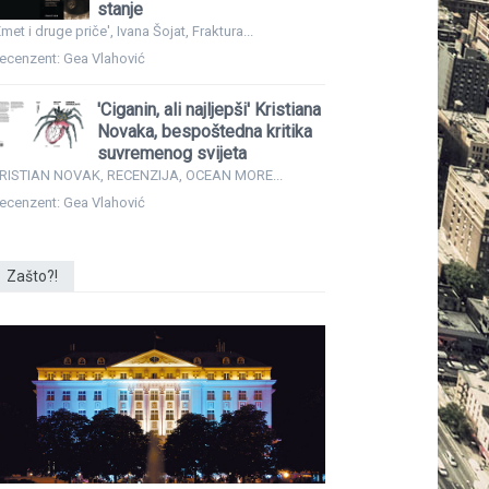
stanje
Emet i druge priče', Ivana Šojat, Fraktura...
ecenzent: Gea Vlahović
'Ciganin, ali najljepši' Kristiana
Novaka, bespoštedna kritika
suvremenog svijeta
RISTIAN NOVAK, RECENZIJA, OCEAN MORE...
ecenzent: Gea Vlahović
Zašto?!