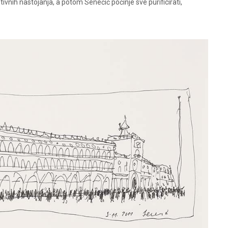
ptivnih nastojanja, a potom Senečić počinje sve purificirati,