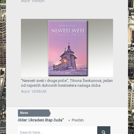
Autor: Verbum
"Nesveti sveti i druge priče", Tihona Ševkunova, jedan
od najvećih duhovnih bestselera našega doba
Autor: VERBUM
Novo
a „Will Wilder: Ukradeni štap čuda“
Predstavljena knjiga „Will Wilder:
S
...
G
iga dobila nagradu za najbolje uređen štand na 29. Sarajevskom sajmu
"