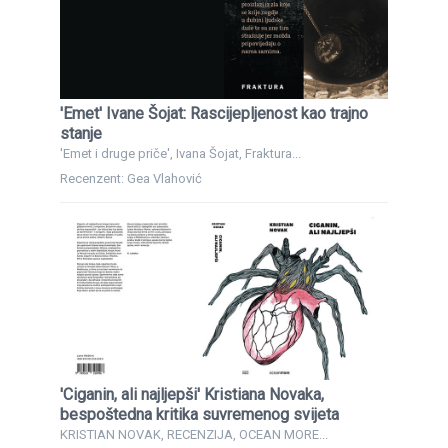
'Emet' Ivane Šojat: Rascijepljenost kao trajno
stanje
'Emet i druge priče', Ivana Šojat, Fraktura...
Recenzent: Gea Vlahović
'Ciganin, ali najljepši' Kristiana Novaka,
bespoštedna kritika suvremenog svijeta
KRISTIAN NOVAK, RECENZIJA, OCEAN MORE...