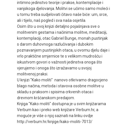
intimno jedinstvo teorije i prakse, kontemplacije i
vanjskoga djelovanja. Molitvi se učimo samo moleći i
u tomu treba sudjelovati čitavo naše biće: um, srce,
ali i tijelo, naš pogled i sva naša osjetila.
Osim što u ovoj knjizi detaljno pojašnjava sve o
molitvenim gestama i načinima molitve, meditaciji,
kontemplaciji, otac Gabriel Bunge, monah pustinjak
s darom duhovnoga razlučivanja i dubokim
poznavanjem pustinjskih otaca, u ovomu djelu daje i
vrlo praktične smjernice te s velikom mudrošću i
iskustvom govori o važnosti jedinstva onoga što
vjerujemo i onoga što izražavamo u svojoj
molitvenoj praksi.
U knjizi "Kako moliti" nanovo otkrivamo dragocjeno
blago načina, metoda i stavova osobne molitve u
skladu s praksom i spisima crkvenih otaca i
drevnom kršćanskom predajom.
Knjiga "Kako moliti" dostupna je u svim knjižarama
Verbum kao i preko web knjižare Verbum.hr, a
moguće je više o njoj saznati na linku ovdje
http://verbum.hr/knjige/kako-moliti-7013/