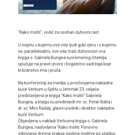
"Kako moliti", vodič za osoban duhovni rast
U svijetu u kojemu sve više ljudi gubi vjeru i u kojemu
se, paradoksalno, sve više traži duhovnost ova
knjiga o. Gabriela Bungea suvremenog čitatelja
upućuje na prave izvore i bogatstvo sadržaja koje
kršćanstvo ima i pruža.
Na konferenciji za medije u prostorijama nakladne
kuće Verbum u Splitu u četvrtak 23. veljače
predstavljena je knjiga "Kako moliti" Gabriela
Bungea, a knjigu su predstavili mr. sc. Petar Balta i
dr. sc. Miro Radalj, glavni urednik i direktor nakladne
kuće Verbum.
Objavljena u nakladi Verbuma knjiga o. Gabriela
Bungea, naslovljena "Kako moliti. Ponovno
otkrivanje drevne prakse osobne molitve po otačkoj