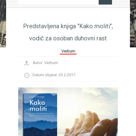
dječja knjiga, nagrada, Sajam knjiga, Sarajevo...
F
ki književnik Ivo Brešan
BREŠAN IN MEMORIAM...
P
B
Predstavljena knjiga "Kako moliti",
vodič za osoban duhovni rast
Verbum
Autor:
Verbum
Datum objave:
23.2.2017.