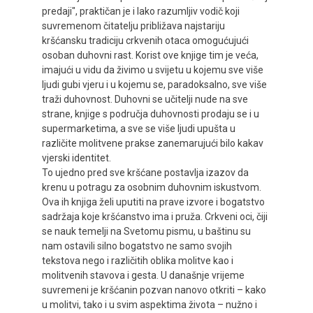
predaji", praktičan je i lako razumljiv vodič koji
suvremenom čitatelju približava najstariju
kršćansku tradiciju crkvenih otaca omogućujući
osoban duhovni rast. Korist ove knjige tim je veća,
imajući u vidu da živimo u svijetu u kojemu sve više
ljudi gubi vjeru i u kojemu se, paradoksalno, sve više
traži duhovnost. Duhovni se učitelji nude na sve
strane, knjige s područja duhovnosti prodaju se i u
supermarketima, a sve se više ljudi upušta u
različite molitvene prakse zanemarujući bilo kakav
vjerski identitet.
To ujedno pred sve kršćane postavlja izazov da
krenu u potragu za osobnim duhovnim iskustvom.
Ova ih knjiga želi uputiti na prave izvore i bogatstvo
sadržaja koje kršćanstvo ima i pruža. Crkveni oci, čiji
se nauk temelji na Svetomu pismu, u baštinu su
nam ostavili silno bogatstvo ne samo svojih
tekstova nego i različitih oblika molitve kao i
molitvenih stavova i gesta. U današnje vrijeme
suvremeni je kršćanin pozvan nanovo otkriti – kako
u molitvi, tako i u svim aspektima života – nužno i