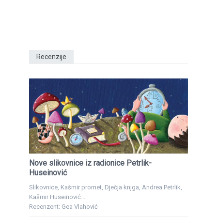
Recenzije
Nove slikovnice iz radionice Petrlik-
Huseinović
Slikovnice, Kašmir promet, Dječja knjga, Andrea Petrlik,
Kašmir Huseinović...
Recenzent: Gea Vlahović