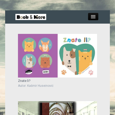
Close
Knjige
Recenzije
Blog
Znate li?
Autor: Kašmir Huseinović
More